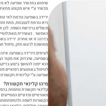
שימוש במכשיר שמיעה לא מש
מכשיר ע”י איש מקצוע מתאים-
ירידה בשמיעה גורמת לאי נוחו
היא גורמת לעצבנות, מתח ותח
וכשלים ברכישת השפה. לכן ח
האפשר . כעשירית מאוכלוסיית
בדרגה זו או אחרת. ירידה בשמ
ממושכת לרעש חזק, טיפול תרו
לעיתים הירידה בשמיעה אינה ק
בשמיעה, שיבדוק את מקור הב
הוא יפנה להמשך ביצוע בדיקת
לטיפול באמצעים רפואיים פו
שמיעה ע”י קלינאית תקשורת.
מיהו קלינאי תקשורת?
קלינאי תקשורת מתמחה בהפרע
תאורטיים ומדעיים המסייעים ל
הקשורות לשפה ולהתפתחותה, 
שאינה מילולית. קלינאי התק