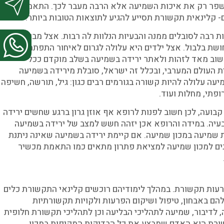
פר רק את איכות השמיעה אלא הרבה מעבר לכך. התאמת
 קלינאית תקשורת תסייע להגיע לתוצאות הטובות ביותר.
ת רבה לסובלים ממנה והבעיות הנלוות לה רבות. אצל מבוגרים
ושת בלבול. אצל ילדים היא עלולה לגרום לאיחור התפתחותי
שוב מאד לזהות ולאתר ירידה בשמיעה בשלב מוקדם ככל
 העולם המערבי, ובכלל זה ישראל, סובלת מירידה בשמיעה
יעה עלולה להיות קשורה בגורמים רבים כגון: גיל, תורשה, חשיפה
פתי, מחלות ועוד.
בועה, לכן חשוב לפנות לרופא אף אוזן גרון ברגע שחשים ירידה
עיה. במידה והרופא אכן יזהה חשש למצב של ירידה בשמיעה
 שמיעה במכון שמיעה. אם קיימת ירידה בשמיעה שאינה ניתנת
נים למכון שמיעה למציאת פתרון מתאים כמו התאמת מכשיר
ות תקשורת. במהלך לימודיהם רוכשים קלינאי התקשורת כלים
הם באבחון, טיפול ושיקום הפרעות ולקויות תקשורתיות
לדיבור, שמיעה לתהליכי הבליעה וכן לתהליכי תקשורת חלופית
שורת הוא האדם שמבצע את כל הבדיקות המקיפות במכון