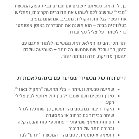
כך, לדוגמה, כשאתם יושבים עם חברים בבית קפה, המכשיר
“מבין” שחשוב לכם לשמוע את הדוברים הקרובים, ומחליש
את רעשי הצלחות והקולות מסביב. אם אתם צופים
בטלוויזיה בבית – הוא משנה את ההגדרות באופן אוטומטי
כדי לשמור על צליל נקי וברור.
יתר מכך, הבינה המלאכותית ממשיכה ללמוד אתכם עם
הזמן, כך שככל שתשתמשו בה יותר – השמיעה שלכם
תהפוך מדויקת, חדה ונעימה יותר.
היתרונות של מכשירי שמיעה עם בינה מלאכותית
שמיעה טבעית ונעימה – בלי תחושת “רמקול באוזן”.
סינון רעשים חכם שמבדיל בין קול אנושי לבין צלילי
רקע.
מיקוד דיבור גם בסביבה רועשת, כך שתוכלו לנהל
שיחה בבירור גם ברחוב או במסעדה.
הפחתת מאמץ שמיעתי – פחות עייפות והבנה קלה
וברורה יותר של הדיבור.
התאמה אוטומטית לסביבה – המכשיר “יודע” לבד