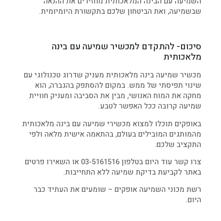
השמיעה עם הבינה המלאכותית מחזירים את ההנאה
שבשמיעה, ואת הביטחון שלכם בתקשורת היומיומית.
סיכום- להתקדם למכשיר שמיעה עם בינה
מלאכותית
מכשיר שמיעה בינה מלאכותית מעניק שדרוג טכנולוגי עם
שינוי תפיסתי של ממש. במקום להסתפק בהגברה, הוא
מחקה את המוח האנושי, מבין את הסביבה ומעניק חוויית
שמיעה קרובה ככל האפשר לטבע.
באופקים תוכלו למצוא מכשירי שמיעה עם בינה מלאכותית
מהמותגים המובילים בעולם, בהתאמה אישית מלאה ולפי
התקציב שלכם.
צרו קשר עוד היום בטלפון 03-5161516 או השאירו פרטים
באתר לקביעת בדיקת שמיעה ללא התחייבות.
רשת מכוני השמיעה אופקים – שומעים את העתיד כבר
היום.