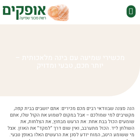
שירות VIP עד הבית
מכשירי שמיעה
התאמת מכשירי שמיעה
בעיות שמיעה
למה לבחור באופקים
מכשירי שמיעה עם בינה מלאכותית –
יותר חכם, טבעי ומדויק
הנה סצנה שבוודאי רבים מכם מכירים: אתם יושבים בבית קפה,
מקשיבים למי שמולכם – אבל במקום לשמוע את הקול שלו, אתם
שומעים הכול בבת אחת: את הרעש מבחוץ, את הצלחות, את
השולחן ליד. הכול מתערבב, ואין שום דרך “למקד” את האוזן. אצל
מי ששומע היטב, המוח יודע לסנן את הרעשים האלו באופן טבעי.