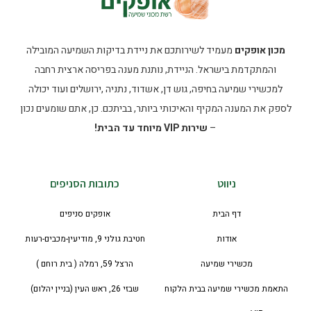
מכון אופקים
מעמיד לשירותכם את ניידת בדיקות השמיעה המובילה
והמתקדמת בישראל. הניידת, נותנת מענה בפריסה ארצית רחבה
למכשירי שמיעה בחיפה, גוש דן, אשדוד, נתניה ,ירושלים ועוד יכולה
לספק את המענה המקיף והאיכותי ביותר, בביתכם. כן, אתם שומעים נכון
–
שירות VIP מיוחד עד הבית!
ניווט
כתובות הסניפים
דף הבית
אופקים סניפים
אודות
חטיבת גולני 9, מודיעין-מכבים-רעות
מכשירי שמיעה
הרצל 59, רמלה ( בית רוחם )
התאמת מכשירי שמיעה בבית הלקוח
שבזי 26, ראש העין (בניין יהלום)