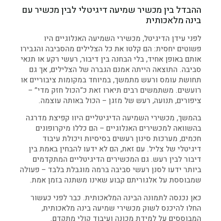
ההבדל בין מכשיר שמיעה דיגיטלי לבין מכשיר עם
בינה מלאכותית
לפני עידן הדיגיטל, מכשירי השמיעה האנלוגיים היו
פשוטים יחסית: הם קלטו את כל הצלילים מהסביבה והגבירו
אותם באופן אחיד, בלי הבחנה בין דיבור, רעשי רקע או תנאי
סביבה. התוצאה הייתה אמנם הגברה של הצלילים, אך גם
תחושת עומס ורעש מתמשך, במיוחד במקומות ציבוריים או
רועשים. משתמשים רבים תיארו זאת כ“הכול חזק מדי” –
ציפורים, תנועה, רעש של מזגן – הכול באותה עוצמה.
בהמשך, מכשירי השמיעה הדיגיטליים היוו קפיצת מדרגה
בהשוואה למכשירים האנלוגיים – הם כללו מיקרופונים
חכמים, מערכות סינון רעשים בסיסיות ויכולת עיבוד
דיגיטלי של צליל. עם זאת, הם לא ידעו להבחין באמת בין
דיבור לבין רעש. גם המכשירים הדיגיטליים המתקדמים
ביותר ידעו לסנן רעשי סביבה ברמה מוגבלת בלבד – פעולה
שמבוססת על אלגוריתם קבוע שאינו משתנה בזמן אמת.
כאן נכנסה לתמונה הבינה המלאכותית. כבר לפני כעשור
החלו להיכנס לשוק מכשירי שמיעה בינה מלאכותית,
המבוססים על למידת מכונה ועיבוד קולי מתקדם.