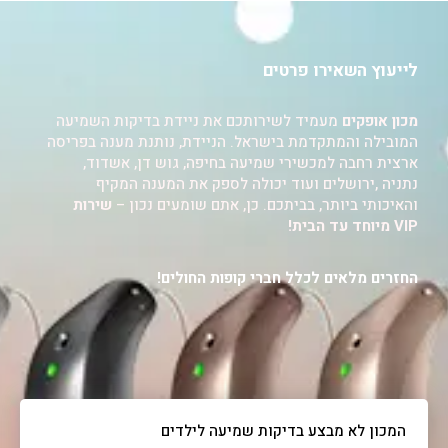
לייעוץ השאירו פרטים
מכון אופקים
מעמיד לשירותכם את ניידת בדיקות השמיעה
המובילה והמתקדמת בישראל. הניידת, נותנת מענה בפריסה
ארצית רחבה למכשירי שמיעה בחיפה, גוש דן, אשדוד,
נתניה ,ירושלים ועוד יכולה לספק את המענה המקיף
והאיכותי ביותר, בביתכם. כן, אתם שומעים נכון –
שירות
VIP מיוחד עד הבית!
החזרים מלאים לכלל חברי קופות החולים!
המכון לא מבצע בדיקות שמיעה לילדים